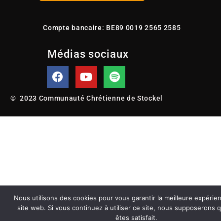
É
v
è
Compte bancaire: BE89 0019 2565 2585
n
Médias sociaux
e
m
e
n
© 2023 Communauté Chrétienne de Stockel
t
s
Nous utilisons des cookies pour vous garantir la meilleure expérie
site web. Si vous continuez à utiliser ce site, nous supposerons
êtes satisfait.